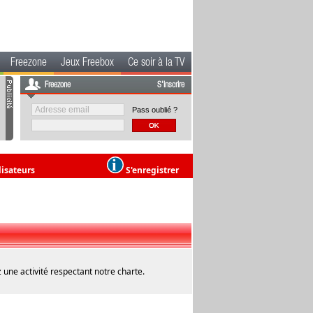
Freezone
Jeux Freebox
Ce soir à la TV
Freezone
S'inscrire
Pass oublié ?
lisateurs
S'enregistrer
 une activité respectant notre charte.