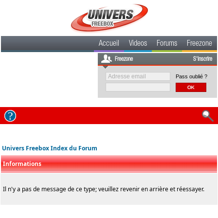
Accueil
Videos
Forums
Freezone
Freezone
S'inscrire
Pass oublié ?
Univers Freebox Index du Forum
Informations
Il n'y a pas de message de ce type; veuillez revenir en arrière et réessayer.