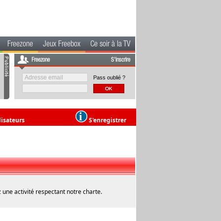
Freezone
Jeux Freebox
Ce soir à la TV
Freezone
S'inscrire
Pass oublié ?
lisateurs
S'enregistrer
 une activité respectant notre charte.