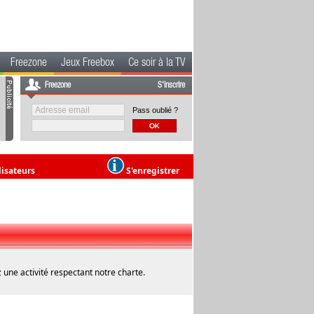
Freezone
Jeux Freebox
Ce soir à la TV
Freezone
S'inscrire
Pass oublié ?
lisateurs
S'enregistrer
 une activité respectant notre charte.