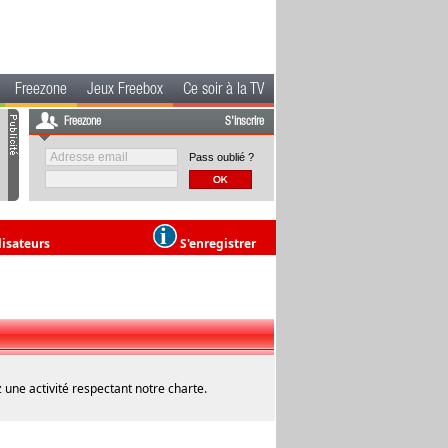
Freezone
Jeux Freebox
Ce soir à la TV
Freezone
S'inscrire
Pass oublié ?
lisateurs
S'enregistrer
 une activité respectant notre charte.