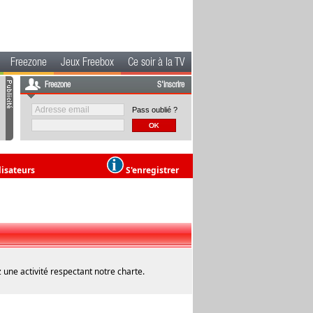
Freezone
Jeux Freebox
Ce soir à la TV
Freezone
S'inscrire
Pass oublié ?
lisateurs
S'enregistrer
 une activité respectant notre charte.