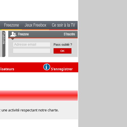
Freezone
Jeux Freebox
Ce soir à la TV
Freezone
S'inscrire
Pass oublié ?
lisateurs
S'enregistrer
 une activité respectant notre charte.