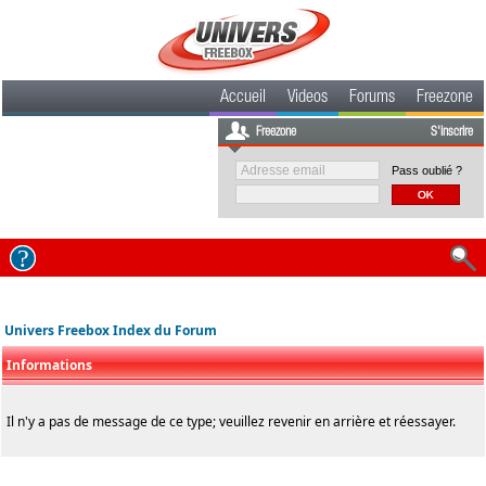
Accueil
Videos
Forums
Freezone
Freezone
S'inscrire
Pass oublié ?
Univers Freebox Index du Forum
Informations
Il n'y a pas de message de ce type; veuillez revenir en arrière et réessayer.