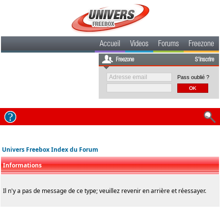
Accueil
Videos
Forums
Freezone
Freezone
S'inscrire
Pass oublié ?
Univers Freebox Index du Forum
Informations
Il n'y a pas de message de ce type; veuillez revenir en arrière et réessayer.