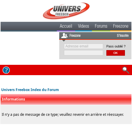
Accueil
Videos
Forums
Freezone
Freezone
S'inscrire
Pass oublié ?
Univers Freebox Index du Forum
Informations
Il n'y a pas de message de ce type; veuillez revenir en arrière et réessayer.