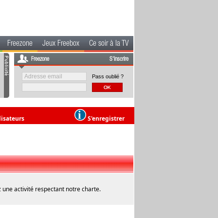
Freezone
Jeux Freebox
Ce soir à la TV
Freezone
S'inscrire
Pass oublié ?
lisateurs
S'enregistrer
 une activité respectant notre charte.