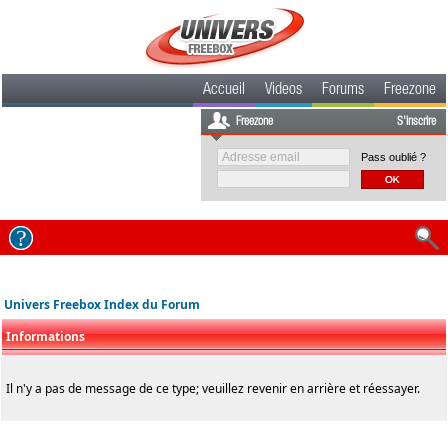
Accueil
Videos
Forums
Freezone
Freezone
S'inscrire
Pass oublié ?
Univers Freebox Index du Forum
Informations
Il n'y a pas de message de ce type; veuillez revenir en arrière et réessayer.