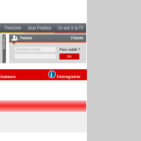
Freezone
Jeux Freebox
Ce soir à la TV
Freezone
S'inscrire
Pass oublié ?
lisateurs
S'enregistrer