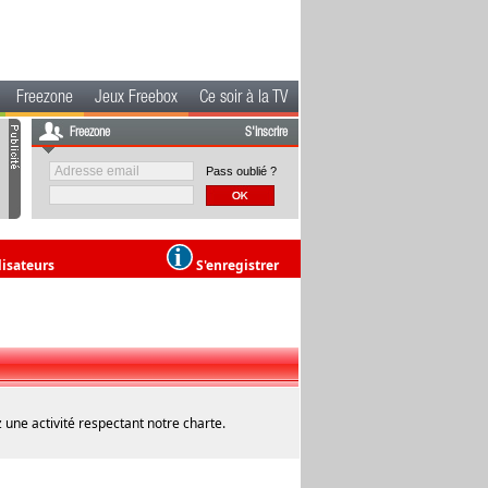
Freezone
Jeux Freebox
Ce soir à la TV
Freezone
S'inscrire
Pass oublié ?
lisateurs
S'enregistrer
 une activité respectant notre charte.