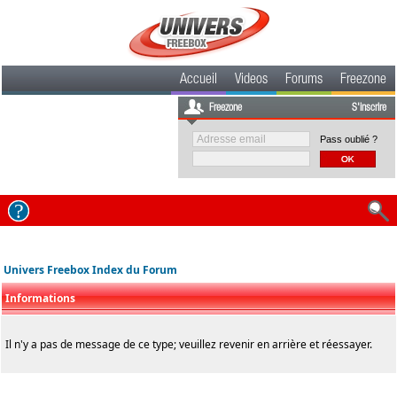
Accueil
Videos
Forums
Freezone
Freezone
S'inscrire
Pass oublié ?
Univers Freebox Index du Forum
Informations
Il n'y a pas de message de ce type; veuillez revenir en arrière et réessayer.