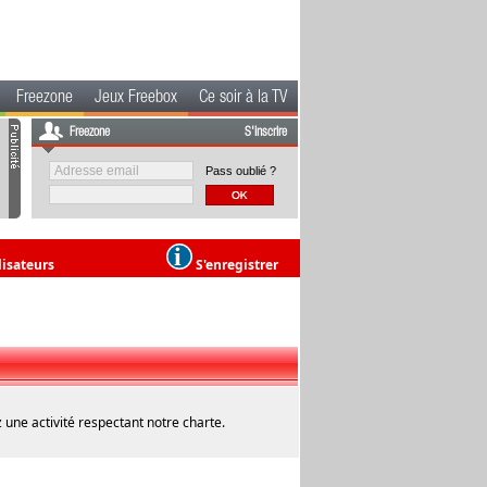
Freezone
Jeux Freebox
Ce soir à la TV
Freezone
S'inscrire
Pass oublié ?
lisateurs
S'enregistrer
 une activité respectant notre charte.