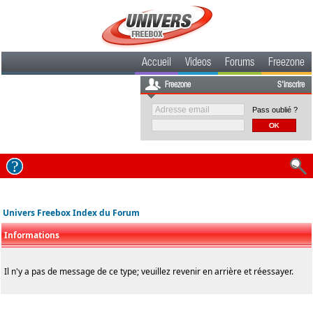
Accueil
Videos
Forums
Freezone
Freezone
S'inscrire
Pass oublié ?
Univers Freebox Index du Forum
Informations
Il n'y a pas de message de ce type; veuillez revenir en arrière et réessayer.