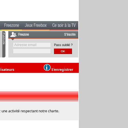
Freezone
Jeux Freebox
Ce soir à la TV
Freezone
S'inscrire
Pass oublié ?
lisateurs
S'enregistrer
 une activité respectant notre charte.