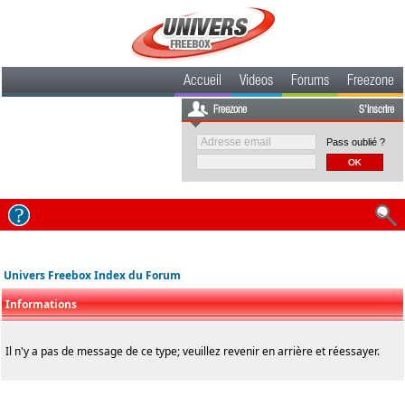
Accueil
Videos
Forums
Freezone
Freezone
S'inscrire
Pass oublié ?
Univers Freebox Index du Forum
Informations
Il n'y a pas de message de ce type; veuillez revenir en arrière et réessayer.