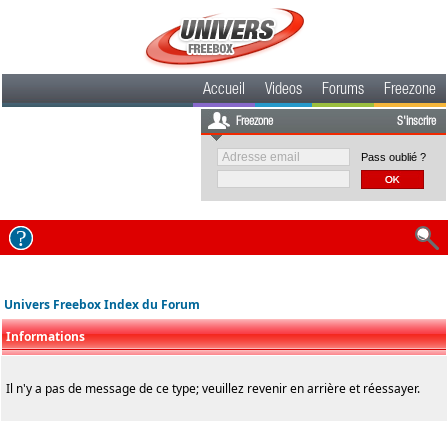
Accueil
Videos
Forums
Freezone
Freezone
S'inscrire
Pass oublié ?
Univers Freebox Index du Forum
Informations
Il n'y a pas de message de ce type; veuillez revenir en arrière et réessayer.