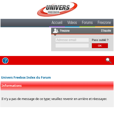
Accueil
Videos
Forums
Freezone
Freezone
S'inscrire
Pass oublié ?
Univers Freebox Index du Forum
Informations
Il n'y a pas de message de ce type; veuillez revenir en arrière et réessayer.