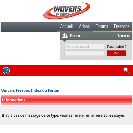
Accueil
Videos
Forums
Freezone
Freezone
S'inscrire
Pass oublié ?
Univers Freebox Index du Forum
Informations
Il n'y a pas de message de ce type; veuillez revenir en arrière et réessayer.