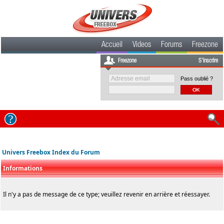
Accueil
Videos
Forums
Freezone
Freezone
S'inscrire
Pass oublié ?
Univers Freebox Index du Forum
Informations
Il n'y a pas de message de ce type; veuillez revenir en arrière et réessayer.