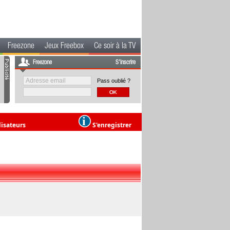
Freezone
Jeux Freebox
Ce soir à la TV
Freezone
S'inscrire
Pass oublié ?
lisateurs
S'enregistrer