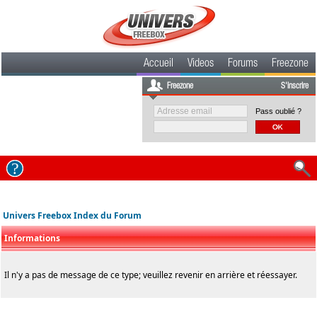
Accueil
Videos
Forums
Freezone
Freezone
S'inscrire
Pass oublié ?
Univers Freebox Index du Forum
Informations
Il n'y a pas de message de ce type; veuillez revenir en arrière et réessayer.