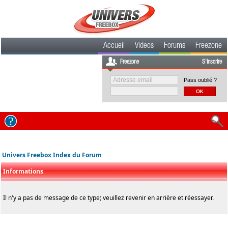
Accueil
Videos
Forums
Freezone
Freezone
S'inscrire
Pass oublié ?
Univers Freebox Index du Forum
Informations
Il n'y a pas de message de ce type; veuillez revenir en arrière et réessayer.