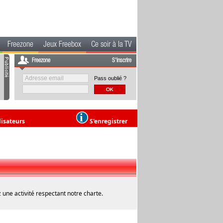
Freezone
Jeux Freebox
Ce soir à la TV
Freezone
S'inscrire
Pass oublié ?
lisateurs
S'enregistrer
 une activité respectant notre charte.