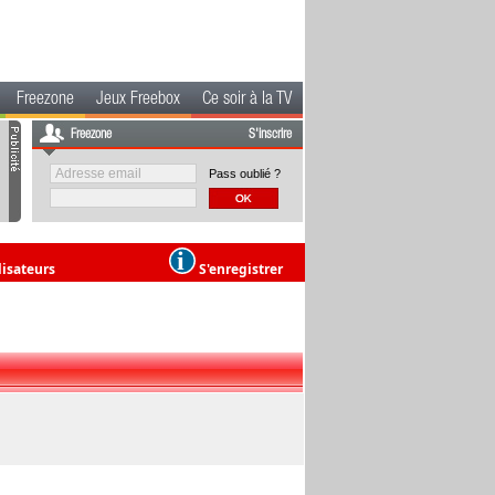
Freezone
Jeux Freebox
Ce soir à la TV
Freezone
S'inscrire
Pass oublié ?
lisateurs
S'enregistrer