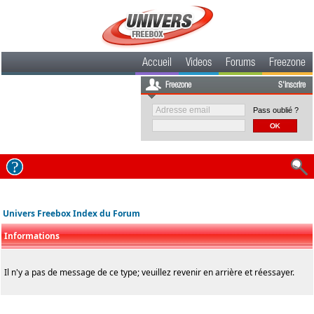
Accueil
Videos
Forums
Freezone
Freezone
S'inscrire
Pass oublié ?
Univers Freebox Index du Forum
Informations
Il n'y a pas de message de ce type; veuillez revenir en arrière et réessayer.