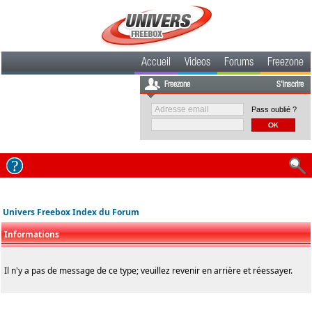
Accueil
Videos
Forums
Freezone
Freezone
S'inscrire
Pass oublié ?
Univers Freebox Index du Forum
Informations
Il n'y a pas de message de ce type; veuillez revenir en arrière et réessayer.