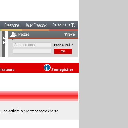
Freezone
Jeux Freebox
Ce soir à la TV
Freezone
S'inscrire
Pass oublié ?
lisateurs
S'enregistrer
 une activité respectant notre charte.