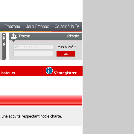
Freezone
Jeux Freebox
Ce soir à la TV
Freezone
S'inscrire
Pass oublié ?
lisateurs
S'enregistrer
 une activité respectant notre charte.