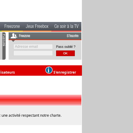
Freezone
Jeux Freebox
Ce soir à la TV
Freezone
S'inscrire
Pass oublié ?
lisateurs
S'enregistrer
 une activité respectant notre charte.