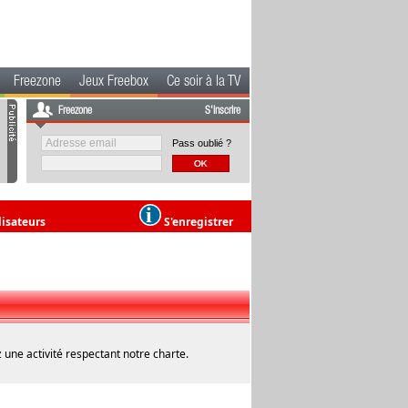
Freezone
Jeux Freebox
Ce soir à la TV
Freezone
S'inscrire
Pass oublié ?
lisateurs
S'enregistrer
 une activité respectant notre charte.