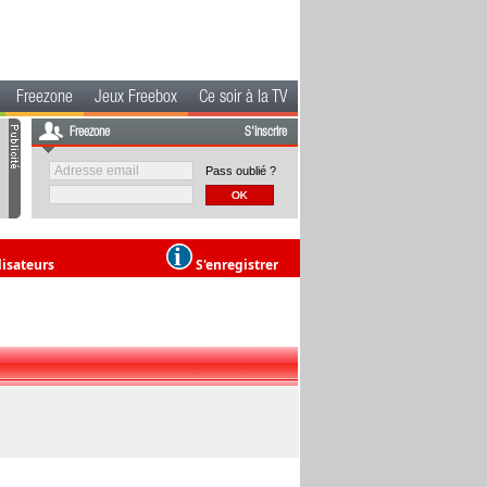
Freezone
Jeux Freebox
Ce soir à la TV
Freezone
S'inscrire
Pass oublié ?
lisateurs
S'enregistrer