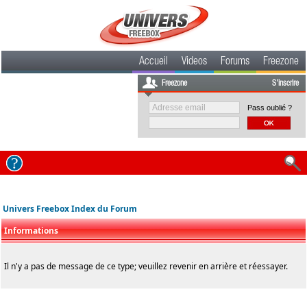
Accueil
Videos
Forums
Freezone
Freezone
S'inscrire
Pass oublié ?
Univers Freebox Index du Forum
Informations
Il n'y a pas de message de ce type; veuillez revenir en arrière et réessayer.