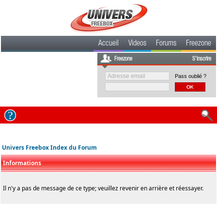
Accueil
Videos
Forums
Freezone
Freezone
S'inscrire
Pass oublié ?
Univers Freebox Index du Forum
Informations
Il n'y a pas de message de ce type; veuillez revenir en arrière et réessayer.