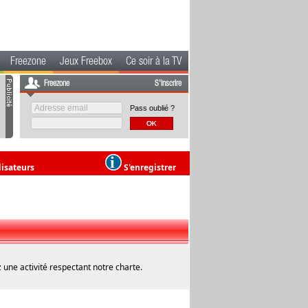
Freezone
Jeux Freebox
Ce soir à la TV
Freezone
S'inscrire
Pass oublié ?
lisateurs
S'enregistrer
 une activité respectant notre charte.