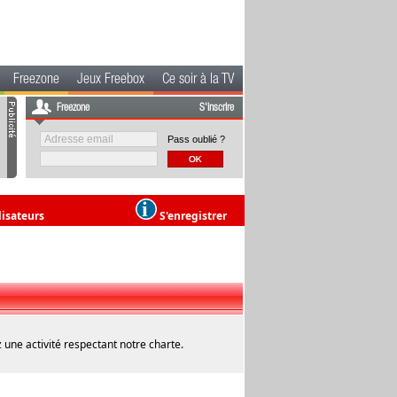
Freezone
Jeux Freebox
Ce soir à la TV
Freezone
S'inscrire
Pass oublié ?
lisateurs
S'enregistrer
 une activité respectant notre charte.