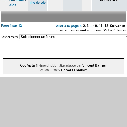
commerci
Fin de vie
ales
Page
1
sur
12
2
3
10
11
12
Suivante
Aller à la page
1
,
,
...
,
,
Toutes les heures sont au format GMT + 2 Heures
Sauter vers:
CoolVista
Vincent Barrier
Thème phpbb
- Site adapté par
Univers Freebox
© 2005 - 2009