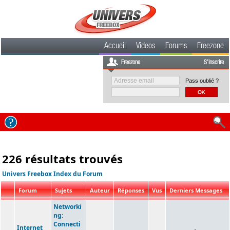
Accueil
Videos
Forums
Freezone
Freezone
S'inscrire
Pass oublié ?
226 résultats trouvés
Univers Freebox Index du Forum
Forum
Sujets
Auteur
Réponses
Vus
Derniers Messages
Networki
ng:
Connecti
Internet