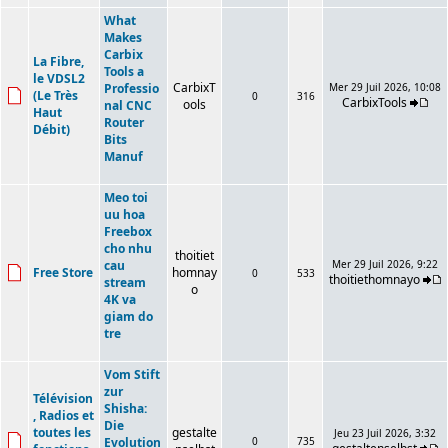
What
Makes
Carbix
La Fibre,
Tools a
le VDSL2
CarbixT
Professio
Mer 29 Juil 2026, 10:08
(Le Très
0
316
CarbixTools
ools
nal CNC
Haut
Router
Débit)
Bits
Manuf
Meo toi
uu hoa
Freebox
cho nhu
thoitiet
cau
Mer 29 Juil 2026, 9:22
Free Store
homnay
0
533
thoitiethomnayo
stream
o
4K va
giam do
tre
Vom Stift
zur
Télévision
Shisha:
, Radios et
Die
toutes les
gestalte
Jeu 23 Juil 2026, 3:32
Evolution
0
735