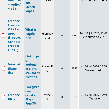
gestaltenselbst
fonctions
nselbst
der
« audio /
Riesen-
vidéo »
Vapes
Freebox /
Freebox
OS / Les
What is
App.
elonhav
Ragdoll
Mar 21 Juil 2026, 12:47
0
675
elonhavana
(Freebox
ana
Hit?
Connect,
Freebox
Files...)
[Anthropi
c]
Internet
Webmail
Garwulf
Jeu 16 Juil 2026, 23:06
(ligne
et Liens
0
1151
Garwulfo
o
fixe)
d'authent
ification
Enregistr
ement
Freebox
Toffee3
canal -
Jeu 16 Juil 2026, 19:49
0
733
Toffee38
Ultra
8
Player
Free TV