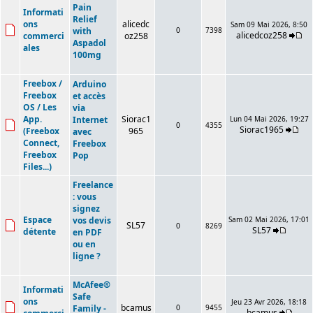
Pain
Informati
Relief
ons
alicedc
Sam 09 Mai 2026, 8:50
with
0
7398
alicedcoz258
commerci
oz258
Aspadol
ales
100mg
Freebox /
Arduino
Freebox
et accès
OS / Les
via
App.
Siorac1
Internet
Lun 04 Mai 2026, 19:27
0
4355
Siorac1965
(Freebox
965
avec
Connect,
Freebox
Freebox
Pop
Files...)
Freelance
: vous
signez
Espace
vos devis
Sam 02 Mai 2026, 17:01
SL57
0
8269
SL57
détente
en PDF
ou en
ligne ?
McAfee®
Informati
Safe
ons
Jeu 23 Avr 2026, 18:18
bcamus
Family -
0
9455
bcamus