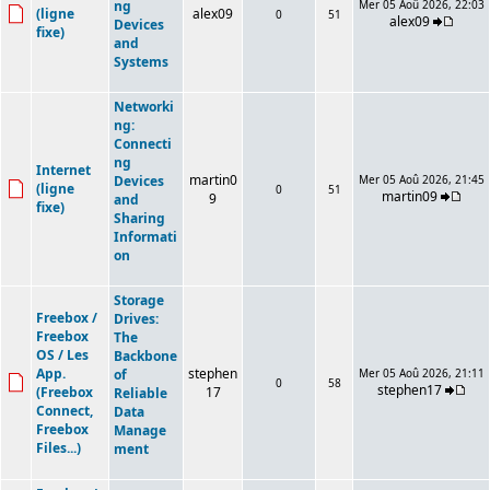
ng
Mer 05 Aoû 2026, 22:03
(ligne
alex09
0
51
alex09
Devices
fixe)
and
Systems
Networki
ng:
Connecti
ng
Internet
martin0
Devices
Mer 05 Aoû 2026, 21:45
(ligne
0
51
martin09
9
and
fixe)
Sharing
Informati
on
Storage
Freebox /
Drives:
Freebox
The
OS / Les
Backbone
App.
stephen
of
Mer 05 Aoû 2026, 21:11
0
58
stephen17
(Freebox
17
Reliable
Connect,
Data
Freebox
Manage
Files...)
ment