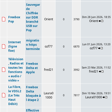
Sauvegar
de
Chiffrée
Freebox
sur DDR
Dim 28 Juin 2026, 18:35
Orient
0
3790
Orient
Pop
branché
USB sur
Pop
migratio
Internet
n https
Lun 01 Juin 2026, 13:20
(ligne
ozf77
0
6870
ozf77
terminée
fixe)
Télévision
, Radios et
Freebox
toutes les
Delta et
Sam 23 Mai 2026, 11:52
fred21
0
3992
fred21
fonctions
Apple
« audio /
vidéo »
La Fibre,
Freebox
le VDSL2
Delta
Laura0
Dim 10 Mai 2026, 19:51
(Le Très
bloquée à
0
7817
Laura01000
1000
Haut
l étape 2
Débit)
Effective