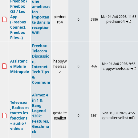
Freebox /
une
Freebox
ameliorat
OS / Les
ion
App.
piednoi
importan
Mar 04 Aoû 2026, 11:53
0
5986
piednoir64
(Freebox
r64
te dans la
Connect,
reception
Freebox
Wifi
Files...)
Freebox
Telecom
Discussio
Assistanc
happyw
n,
Mar 04 Aoû 2026, 9:53
e Mobile
heelssa
Internet
0
466
happywheelssaz
Métropole
z
Tech Tips
&
Communi
Airmez 4
in 1 &
Télévision
Bang
, Radios et
Legend
toutes les
gestalte
Ven 31 Juil 2026, 4:55
120k:
0
1861
gestaltenselbst
fonctions
nselbst
Features,
« audio /
Geschma
vidéo »
ck