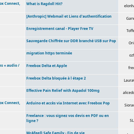
box Connect,
What is Ragdoll Hit?
elonh
[Anthropic] Webmail et Liens d'authentification
Garw
Enregistrement canal - Player Free TV
Toff
Sauvegarde Chiffrée sur DDR branché USB sur Pop
Ori
migration https terminée
oz
ns « audio /
Freebox Delta et Apple
fre
Freebox Delta bloquée à l étape 2
Laura
Effective Pain Relief with Aspadol 100mg
aliced
box Connect,
Arduino et accès via Internet avec Freebox Pop
Siora
Freelance : vous signez vos devis en PDF ou en
SL
ligne ?
McAfee® Safe Family - Fin de vie