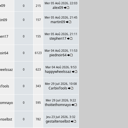
Mer 05 Aoû 2026, 22:03
x09
0
215
alex09
Mer 05 Aoû 2026, 21:45
in09
0
157
martin09
Mer 05 Aoû 2026, 21:11
hen17
0
155
stephen17
Mar 04 Aoû 2026, 11:53
oir64
0
6123
piednoir64
Mar 04 Aoû 2026, 9:53
eelssaz
0
623
happywheelssaz
Mer 29 Juil 2026, 10:08
xTools
0
343
CarbixTools
Mer 29 Juil 2026, 9:22
thomnayo
0
595
thoitiethomnayo
Jeu 23 Juil 2026, 3:32
enselbst
0
782
gestaltenselbst