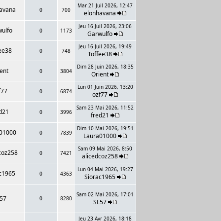
Mar 21 Juil 2026, 12:47
avana
0
700
elonhavana
Jeu 16 Juil 2026, 23:06
ulfo
0
1173
Garwulfo
Jeu 16 Juil 2026, 19:49
ee38
0
748
Toffee38
Dim 28 Juin 2026, 18:35
ent
0
3804
Orient
Lun 01 Juin 2026, 13:20
f77
0
6874
ozf77
Sam 23 Mai 2026, 11:52
d21
0
3996
fred21
Dim 10 Mai 2026, 19:51
01000
0
7839
Laura01000
Sam 09 Mai 2026, 8:50
coz258
0
7421
alicedcoz258
Lun 04 Mai 2026, 19:27
c1965
0
4363
Siorac1965
Sam 02 Mai 2026, 17:01
57
0
8280
SL57
Jeu 23 Avr 2026, 18:18