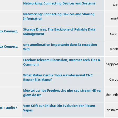
Networking: Connecting Devices and Systems
ale
Networking: Connecting Devices and Sharing
mart
Information
Storage Drives: The Backbone of Reliable Data
box Connect,
step
Management
une amelioration importante dans la reception
box Connect,
piedn
Wifi
Freebox Telecom Discussion, Internet Tech Tips &
happywh
Communi
What Makes Carbix Tools a Professional CNC
Carbi
Router Bits Manuf
Meo toi uu hoa Freebox cho nhu cau stream 4K va
thoitie
giam do tre
Vom Stift zur Shisha: Die Evolution der Riesen-
ns « audio /
gestalt
Vapes