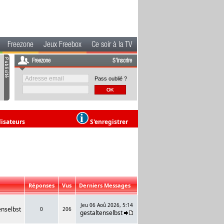
Freezone
Jeux Freebox
Ce soir à la TV
Freezone
S'inscrire
Pass oublié ?
lisateurs
S'enregistrer
Réponses
Vus
Derniers Messages
Jeu 06 Aoû 2026, 5:14
enselbst
0
206
gestaltenselbst