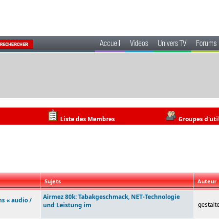
Accueil
Videos
Univers TV
Forums
Liste des Membres
Groupes d'uti
Sujets
Auteur
Airmez 80k: Tabakgeschmack, NET-Technologie
ns « audio /
gestalt
und Leistung im