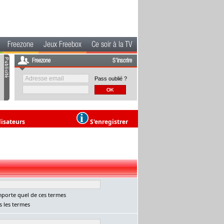
Freezone
Jeux Freebox
Ce soir à la TV
Freezone
S'inscrire
Pass oublié ?
lisateurs
S'enregistrer
porte quel de ces termes
 les termes