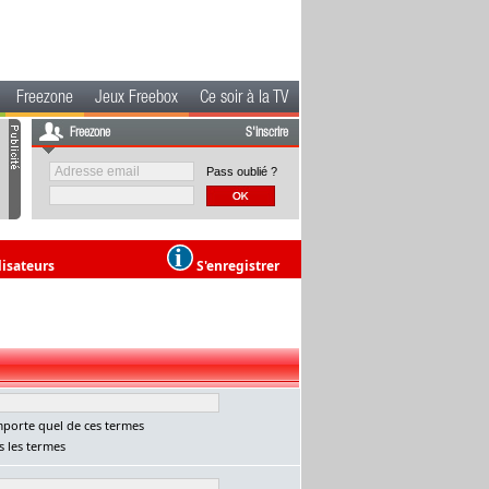
Freezone
Jeux Freebox
Ce soir à la TV
Freezone
S'inscrire
Pass oublié ?
lisateurs
S'enregistrer
porte quel de ces termes
 les termes