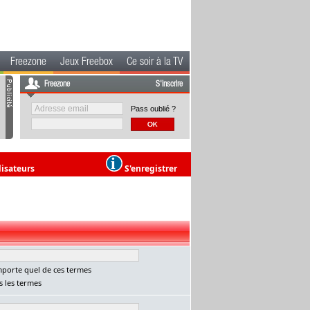
Freezone
Jeux Freebox
Ce soir à la TV
Freezone
S'inscrire
Pass oublié ?
lisateurs
S'enregistrer
porte quel de ces termes
 les termes