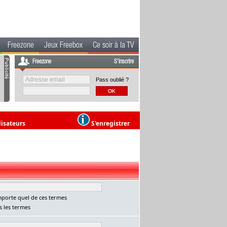
Freezone
Jeux Freebox
Ce soir à la TV
Freezone
S'inscrire
Pass oublié ?
lisateurs
S'enregistrer
porte quel de ces termes
 les termes