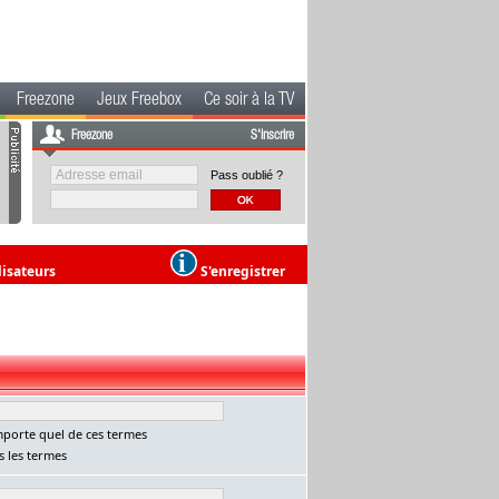
Freezone
Jeux Freebox
Ce soir à la TV
Freezone
S'inscrire
Pass oublié ?
lisateurs
S'enregistrer
porte quel de ces termes
 les termes