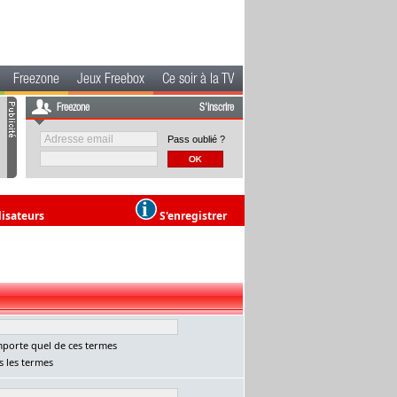
Freezone
Jeux Freebox
Ce soir à la TV
Freezone
S'inscrire
Pass oublié ?
lisateurs
S'enregistrer
porte quel de ces termes
 les termes