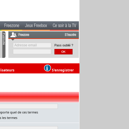
Freezone
Jeux Freebox
Ce soir à la TV
Freezone
S'inscrire
Pass oublié ?
lisateurs
S'enregistrer
porte quel de ces termes
 les termes