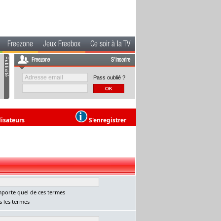
Freezone
Jeux Freebox
Ce soir à la TV
Freezone
S'inscrire
Pass oublié ?
lisateurs
S'enregistrer
porte quel de ces termes
 les termes