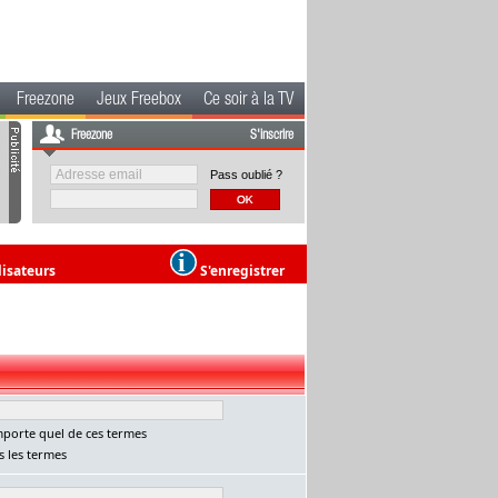
Freezone
Jeux Freebox
Ce soir à la TV
Freezone
S'inscrire
Pass oublié ?
lisateurs
S'enregistrer
porte quel de ces termes
 les termes